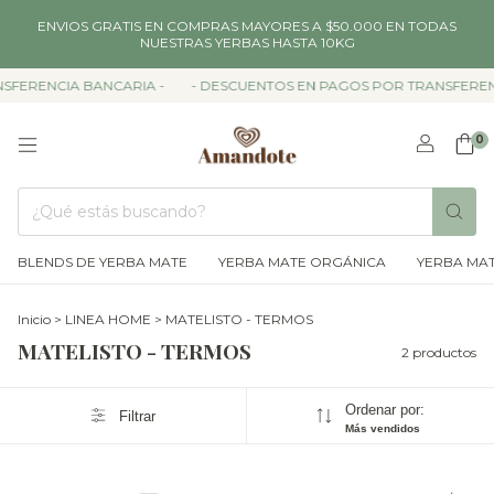
ENVIOS GRATIS EN COMPRAS MAYORES A $50.000 EN TODAS
NUESTRAS YERBAS HASTA 10KG
SFERENCIA BANCARIA -
- DESCUENTOS EN PAGOS POR TRANSFERENC
0
BLENDS DE YERBA MATE
YERBA MATE ORGÁNICA
YERBA MAT
Inicio
>
LINEA HOME
>
MATELISTO - TERMOS
MATELISTO - TERMOS
2 productos
Ordenar por:
Filtrar
Más vendidos